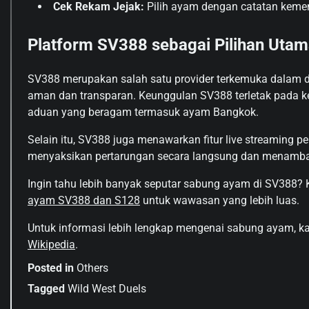
Cek Rekam Jejak:
Pilih ayam dengan catatan keme
Platform SV388 sebagai Pilihan Uta
SV388 merupakan salah satu provider terkemuka dalam 
aman dan transparan. Keunggulan SV388 terletak pada kem
aduan yang beragam termasuk ayam Bangkok.
Selain itu, SV388 juga menawarkan fitur live streamin
menyaksikan pertarungan secara langsung dan menamba
Ingin tahu lebih banyak seputar sabung ayam di SV388? K
ayam SV388 dan S128
untuk wawasan yang lebih luas.
Untuk informasi lebih lengkap mengenai sabung ayam, ka
Wikipedia
.
Posted in
Others
Tagged
Wild West Duels