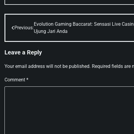
Evolution Gaming Baccarat: Sensasi Live Casin
Post
Previous:
Ujung Jari Anda
navigation
Leave a Reply
Your email address will not be published.
Required fields are
Comment
*