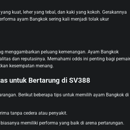
ang kuat, leher yang tebal, dan kaki yang kokoh. Gerakannya
Performa ayam Bangkok sering kali menjadi tolak ukur
i yang menggambarkan peluang kemenangan. Ayam Bangkok
alitas dan reputasinya. Memahami odds ini penting bagi pemai
atkan kesempatan menang.
as untuk Bertarung di SV388
rangan. Berikut beberapa tips untuk memilih ayam Bangkok di
ima tanpa cedera atau penyakit.
biasanya memiliki performa yang baik di arena pertarungan.