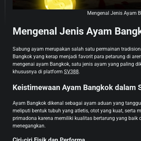
Mengenal Jenis Ayam 
Mengenal Jenis Ayam Bang
Sabung ayam merupakan salah satu permainan tradisiona
Bangkok yang kerap menjadi favorit para petarung di ar
mengenai ayam Bangkok, satu jenis ayam yang paling dik
khususnya di platform
SV388
.
Keistimewaan Ayam Bangkok dalam
Ayam Bangkok dikenal sebagai ayam aduan yang tangguh d
meliputi bentuk tubuh yang atletis, otot yang kuat, sert
primadona karena memiliki kualitas bertarung yang baik 
menegangkan.
Ciri-ciri Fisik dan Performa