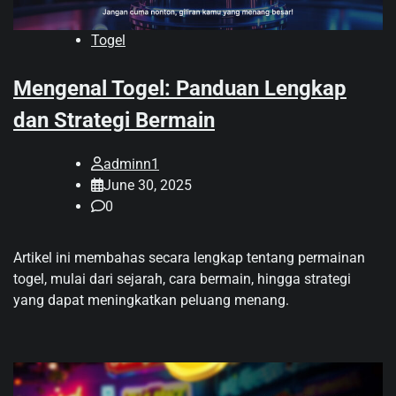
Togel
Mengenal Togel: Panduan Lengkap
dan Strategi Bermain
adminn1
June 30, 2025
0
Artikel ini membahas secara lengkap tentang permainan
togel, mulai dari sejarah, cara bermain, hingga strategi
yang dapat meningkatkan peluang menang.