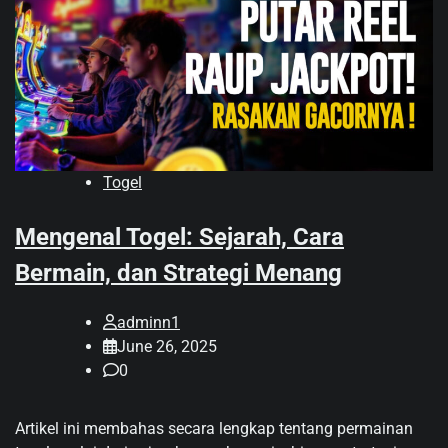
Togel
Mengenal Togel: Sejarah, Cara
Bermain, dan Strategi Menang
adminn1
June 26, 2025
0
Artikel ini membahas secara lengkap tentang permainan