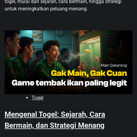
togel, mulai dari sejarah, cara bermain, hingga strategi
untuk meningkatkan peluang menang.
Togel
Mengenal Togel: Sejarah, Cara
Bermain, dan Strategi Menang