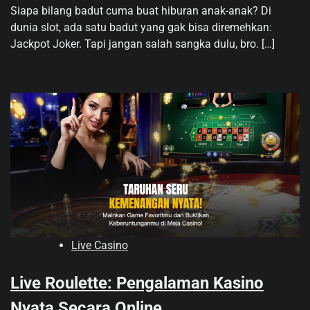
Siapa bilang badut cuma buat hiburan anak-anak? Di
dunia slot, ada satu badut yang gak bisa diremehkan:
Jackpot Joker. Tapi jangan salah sangka dulu, bro. […]
Live Casino
Live Roulette: Pengalaman Kasino
Nyata Secara Online