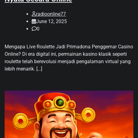
radioonline77
June 12, 2025
0
Mengapa Live Roulette Jadi Primadona Penggemar Casino
Online? Di era digital ini, permainan kasino klasik seperti
roulette telah berevolusi menjadi pengalaman virtual yang
lebih menarik. […]