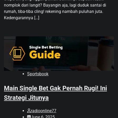
nomplok dari langit? Bayangin aja, lagi duduk santai di
rumah, tiba-tiba cling! rekening nambah puluhan juta.
Kedengarannya […]
Sportsbook
Main Single Bet Gak Pernah Rugi! Ini
Strategi Jitunya
radioonline77
June 6, 2025