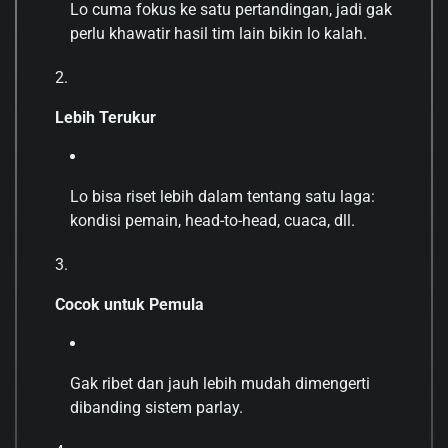
Lo cuma fokus ke satu pertandingan, jadi gak
perlu khawatir hasil tim lain bikin lo kalah.
Lebih Terukur
Lo bisa riset lebih dalam tentang satu laga:
kondisi pemain, head-to-head, cuaca, dll.
Cocok untuk Pemula
Gak ribet dan jauh lebih mudah dimengerti
dibanding sistem parlay.