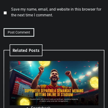
Save my name, email, and website in this browser for
the next time I comment.
Related Posts