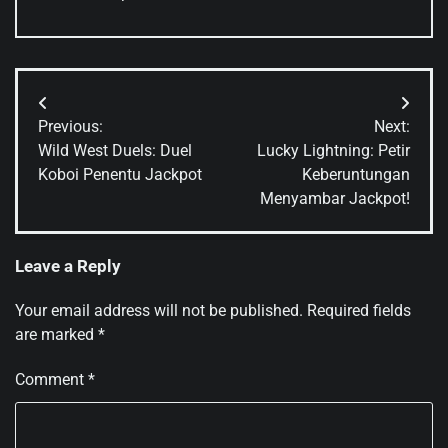
Post
Previous:
Next:
navigation
Wild West Duels: Duel
Lucky Lightning: Petir
Koboi Penentu Jackpot
Keberuntungan
Menyambar Jackpot!
Leave a Reply
Your email address will not be published.
Required fields
are marked
*
Comment
*