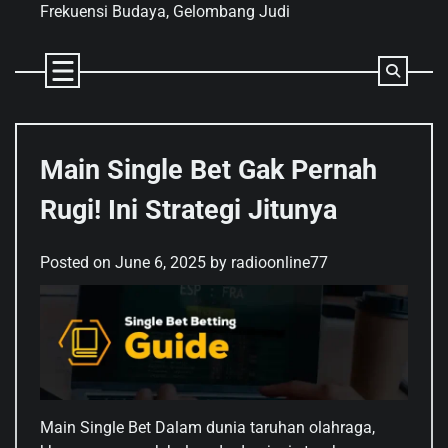
Frekuensi Budaya, Gelombang Judi
Main Single Bet Gak Pernah
Rugi! Ini Strategi Jitunya
Posted on
June 6, 2025
by
radioonline77
Main Single Bet Dalam dunia taruhan olahraga,