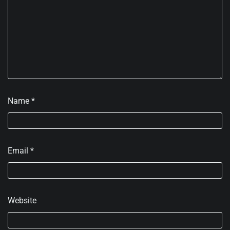
Name
*
Email
*
Website