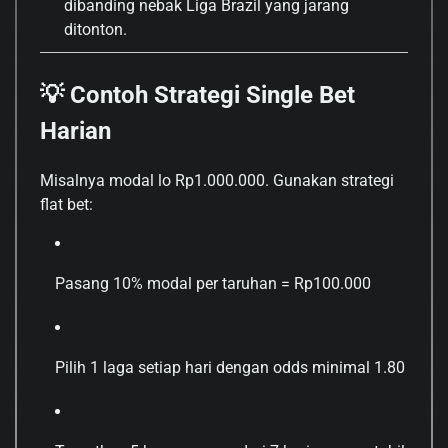
dibanding nebak Liga Brazil yang jarang
ditonton.
💡 Contoh Strategi Single Bet
Harian
Misalnya modal lo Rp1.000.000. Gunakan strategi
flat bet:
Pasang 10% modal per taruhan = Rp100.000
Pilih 1 laga setiap hari dengan odds minimal 1.80