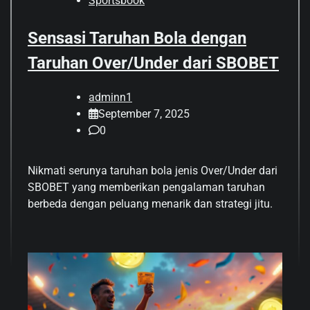
Sportsbook
Sensasi Taruhan Bola dengan
Taruhan Over/Under dari SBOBET
adminn1
September 7, 2025
0
Nikmati serunya taruhan bola jenis Over/Under dari
SBOBET yang memberikan pengalaman taruhan
berbeda dengan peluang menarik dan strategi jitu.