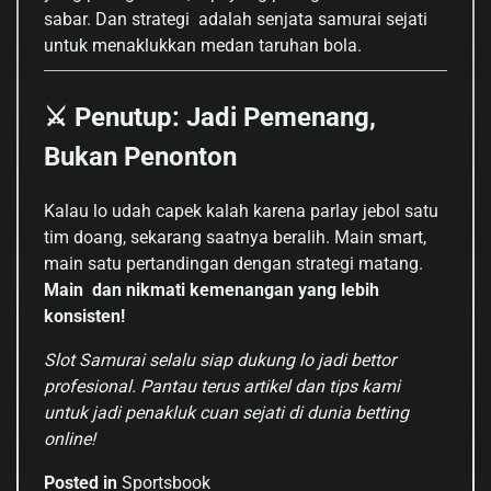
sabar. Dan strategi adalah senjata samurai sejati
untuk menaklukkan medan taruhan bola.
⚔️ Penutup: Jadi Pemenang,
Bukan Penonton
Kalau lo udah capek kalah karena parlay jebol satu
tim doang, sekarang saatnya beralih. Main smart,
main satu pertandingan dengan strategi matang.
Main dan nikmati kemenangan yang lebih
konsisten!
Slot Samurai selalu siap dukung lo jadi bettor
profesional. Pantau terus artikel dan tips kami
untuk jadi penakluk cuan sejati di dunia betting
online!
Posted in
Sportsbook