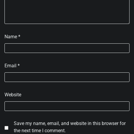
Name
*
Email
*
Website
Save my name, email, and website in this browser for
the next time I comment.