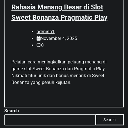
Rahasia Menang Besar di Slot
Sweet Bonanza Pragmatic Play
adminn1
November 4, 2025
0
Pelajari cara meningkatkan peluang menang di
game slot Sweet Bonanza dari Pragmatic Play.
Nikmati fitur unik dan bonus menarik di Sweet
Bonanza yang penuh kejutan.
Search
Search