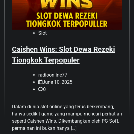
Slot
Caishen Wins: Slot Dewa Rezeki
Tiongkok Terpopuler
radioonline77
June 10, 2025
0
Dalam dunia slot online yang terus berkembang,
hanya sedikit game yang mampu mencuri perhatian
seperti Caishen Wins. Dikembangkan oleh PG Soft,
permainan ini bukan hanya […]