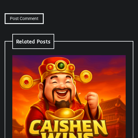
Related Posts