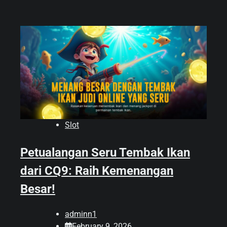
Slot
Petualangan Seru Tembak Ikan
dari CQ9: Raih Kemenangan
Besar!
adminn1
February 9, 2026