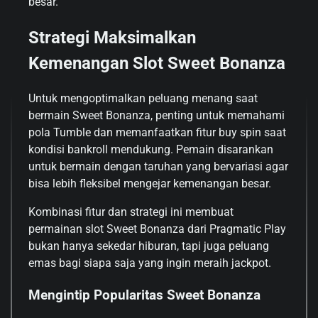
besar.
Strategi Maksimalkan
Kemenangan Slot Sweet Bonanza
Untuk mengoptimalkan peluang menang saat
bermain Sweet Bonanza, penting untuk memahami
pola Tumble dan memanfaatkan fitur buy spin saat
kondisi bankroll mendukung. Pemain disarankan
untuk bermain dengan taruhan yang bervariasi agar
bisa lebih fleksibel mengejar kemenangan besar.
Kombinasi fitur dan strategi ini membuat
permainan slot Sweet Bonanza dari Pragmatic Play
bukan hanya sekedar hiburan, tapi juga peluang
emas bagi siapa saja yang ingin meraih jackpot.
Mengintip Popularitas Sweet Bonanza