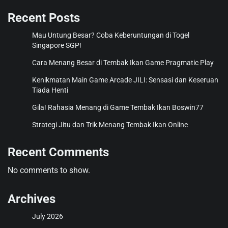
Recent Posts
Mau Untung Besar? Coba Keberuntungan di Togel
Singapore SGP!
Cara Menang Besar di Tembak Ikan Game Pragmatic Play
Kenikmatan Main Game Arcade JILI: Sensasi dan Keseruan
Tiada Henti
Gila! Rahasia Menang di Game Tembak Ikan Boswin77
Strategi Jitu dan Trik Menang Tembak Ikan Online
Recent Comments
No comments to show.
Archives
July 2026