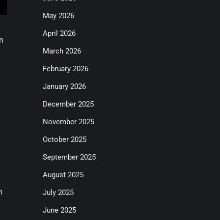
May 2026
April 2026
n
March 2026
February 2026
January 2026
December 2025
November 2025
October 2025
September 2025
August 2025
n
July 2025
June 2025