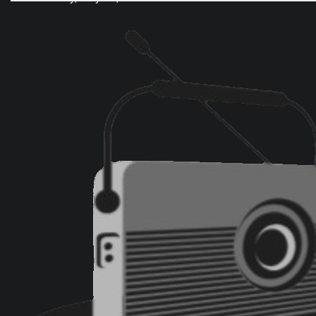
Skip
to
content