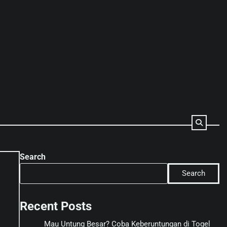
Search
Search
Recent Posts
Mau Untung Besar? Coba Keberuntungan di Togel