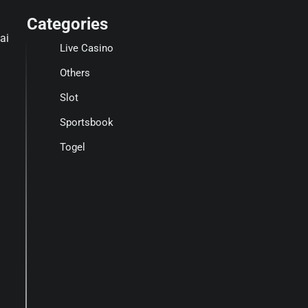
Categories
ai
Live Casino
Others
Slot
Sportsbook
Togel