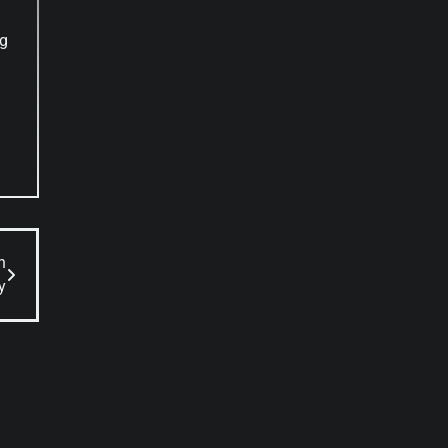
ng
n
y