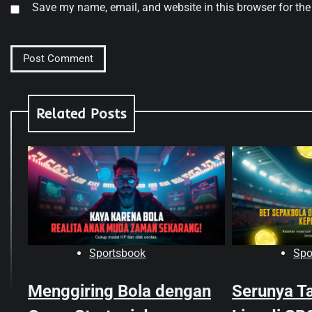
Save my name, email, and website in this browser for the
Related Posts
Sportsbook
Spo
Menggiring Bola dengan
Serunya T