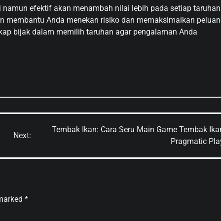
i namun efektif akan menambah nilai lebih pada setiap taruhan
kan membantu Anda menekan risiko dan memaksimalkan pelua
kap bijak dalam memilih taruhan agar pengalaman Anda
Tembak Ikan: Cara Seru Main Game Tembak Ika
Next:
Pragmatic Pla
 marked
*