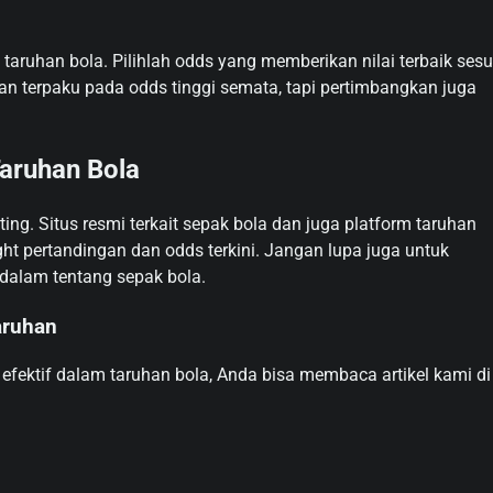
uhan bola. Pilihlah odds yang memberikan nilai terbaik sesu
an terpaku pada odds tinggi semata, tapi pertimbangkan juga
aruhan Bola
ng. Situs resmi terkait sepak bola dan juga platform taruhan
 pertandingan dan odds terkini. Jangan lupa juga untuk
alam tentang sepak bola.
aruhan
 efektif dalam taruhan bola, Anda bisa membaca artikel kami di