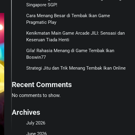
Singapore SGP!
Cara Menang Besar di Tembak Ikan Game
Pragmatic Play
Kenikmatan Main Game Arcade JILI: Sensasi dan
Keseruan Tiada Henti
Gila! Rahasia Menang di Game Tembak Ikan
Boswin77
Strategi Jitu dan Trik Menang Tembak Ikan Online
Recent Comments
No comments to show.
Archives
July 2026
June 2026