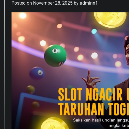
Posted on
November 28, 2025
by
adminn1