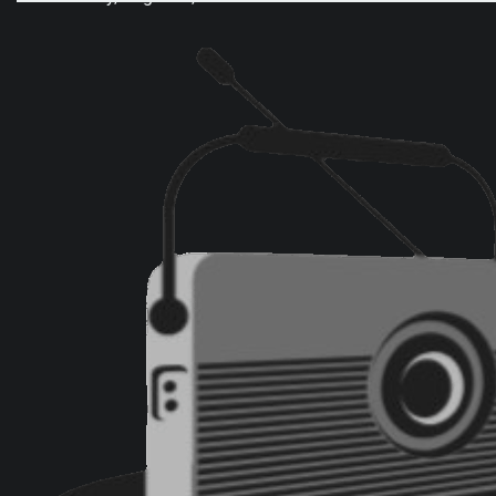
Skip
to
content