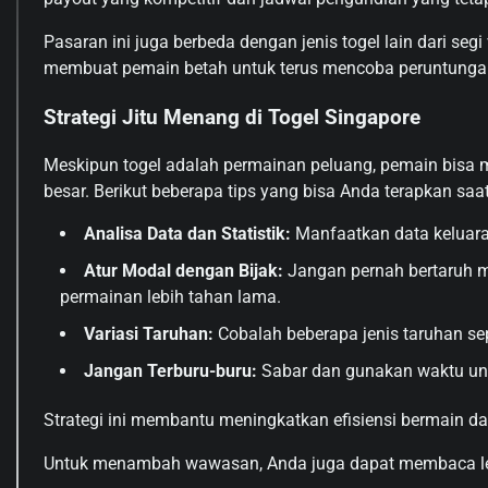
Pasaran ini juga berbeda dengan jenis togel lain dari seg
membuat pemain betah untuk terus mencoba peruntungan
Strategi Jitu Menang di Togel Singapore
Meskipun togel adalah permainan peluang, pemain bisa 
besar. Berikut beberapa tips yang bisa Anda terapkan saa
Analisa Data dan Statistik:
Manfaatkan data keluara
Atur Modal dengan Bijak:
Jangan pernah bertaruh m
permainan lebih tahan lama.
Variasi Taruhan:
Cobalah beberapa jenis taruhan sep
Jangan Terburu-buru:
Sabar dan gunakan waktu unt
Strategi ini membantu meningkatkan efisiensi bermain da
Untuk menambah wawasan, Anda juga dapat membaca le