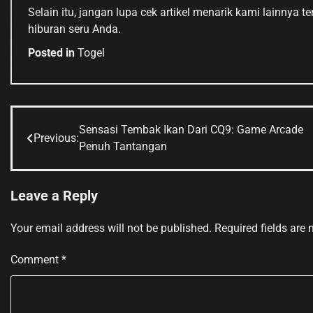
Selain itu, jangan lupa cek artikel menarik kami lainnya t
hiburan seru Anda.
Posted in
Togel
Sensasi Tembak Ikan Dari CQ9: Game Arcade
Post
Previous:
Penuh Tantangan
navigation
Leave a Reply
Your email address will not be published.
Required fields are
Comment
*