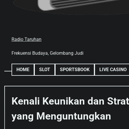
Radio Taruhan
Frekuensi Budaya, Gelombang Judi
HOME
SLOT
SPORTSBOOK
LIVE CASINO
Kenali Keunikan dan Stra
yang Menguntungkan